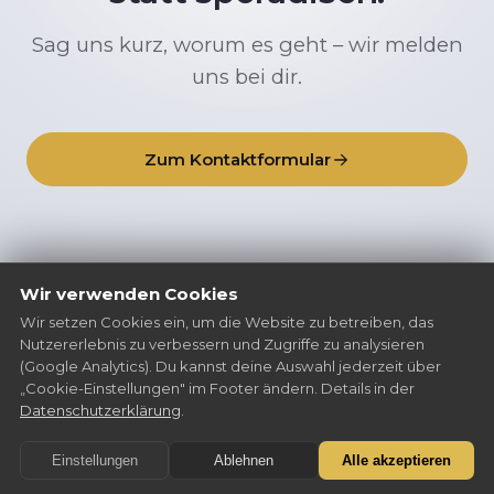
Sag uns kurz, worum es geht – wir melden
uns bei dir.
Zum Kontaktformular
Wir verwenden Cookies
Wir setzen Cookies ein, um die Website zu betreiben, das
Nutzererlebnis zu verbessern und Zugriffe zu analysieren
(Google Analytics). Du kannst deine Auswahl jederzeit über
Kontakt
Impressum
Datenschutz
„Cookie-Einstellungen" im Footer ändern. Details in der
Cookie-Einstellungen
Datenschutzerklärung
.
© 2026 tenfield. mediendesign
Einstellungen
Ablehnen
Alle akzeptieren